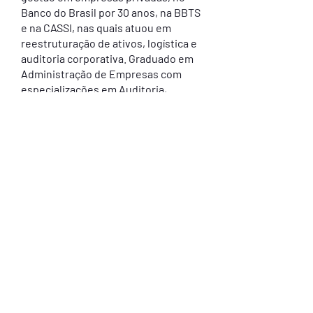
Banco do Brasil por 30 anos, na BBTS
e na CASSI, nas quais atuou em
reestruturação de ativos, logística e
auditoria corporativa. Graduado em
Administração de Empresas com
especializações em Auditoria,
Finanças e Gestão de TI, possui
expertise em reestruturação de
ativos, auditoria interna e consultiva,
gestão de riscos e governança
corporativa.
Lucas Corte Fialho
Assistente Jurídico
Lucas Corte é graduando em Direito
pela Universidade de Brasília - UnB.
É membro do Grupo de Estudos em
Direito e Economia da UnB/IDP, do